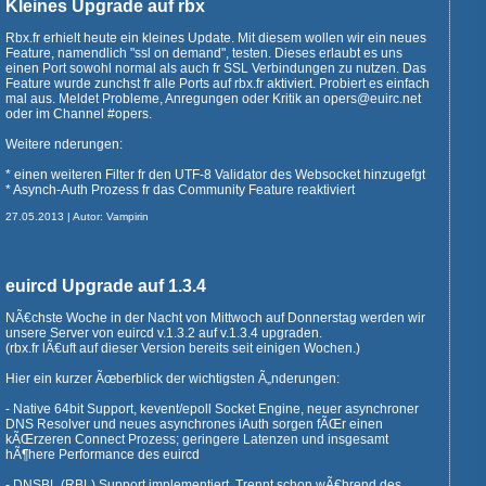
Kleines Upgrade auf rbx
Rbx.fr erhielt heute ein kleines Update. Mit diesem wollen wir ein neues
Feature, namendlich "ssl on demand", testen. Dieses erlaubt es uns
einen Port sowohl normal als auch fr SSL Verbindungen zu nutzen. Das
Feature wurde zunchst fr alle Ports auf rbx.fr aktiviert. Probiert es einfach
mal aus. Meldet Probleme, Anregungen oder Kritik an opers@euirc.net
oder im Channel #opers.
Weitere nderungen:
* einen weiteren Filter fr den UTF-8 Validator des Websocket hinzugefgt
* Asynch-Auth Prozess fr das Community Feature reaktiviert
27.05.2013 | Autor: Vampirin
euircd Upgrade auf 1.3.4
NÃ€chste Woche in der Nacht von Mittwoch auf Donnerstag werden wir
unsere Server von euircd v.1.3.2 auf v.1.3.4 upgraden.
(rbx.fr lÃ€uft auf dieser Version bereits seit einigen Wochen.)
Hier ein kurzer Ãœberblick der wichtigsten Ã„nderungen:
- Native 64bit Support, kevent/epoll Socket Engine, neuer asynchroner
DNS Resolver und neues asynchrones iAuth sorgen fÃŒr einen
kÃŒrzeren Connect Prozess; geringere Latenzen und insgesamt
hÃ¶here Performance des euircd
- DNSBL (RBL) Support implementiert. Trennt schon wÃ€hrend des