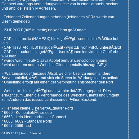
Connect Vorgangs Verbindungversuche von in efnet, dronebl, sectoor
und ahbl gelisteten IP Adressen.
- Fehler bei Zeilenendungen behoben (fehlendes <CR> wurde von
Usern gemeldet)
- ISUPPORT (005 numeric) rfc-konform geÃ€ndert
- CAP multi-prefix (NAMESX) hinzugefÃŒgt - sendet alle PrÃ€fixe bei
join
- CAP tls (STARTTLS) hinzugefÃŒgt - wird z.B. von kvIRC unterstÃŒtzt
- CAP user-color hinzugefÃŒgt - User kÃ¶nnen individuelle Chatfarbe
wÃ€hlen
* wurde/wird im euIRC Java Applet benutzt (/setcolor command)
* wird unserem neuen Webchat Client ebenfalls hinzugefÃŒgt
- "Wartungsmode" hinzugefÃŒgt, welcher User zu einem anderen
Server umleitet, wÃ€hrend sich ein Server im Wartungsmodus befindet.
* Umleitung erfolgt auf einen der Verbindung entsprechenden Port
- Websocket hinzugefÃŒgt und qwebirc dafÃŒr angepasst. Dies
erhÃ¶ht zum Einen die Performance des Webchat Clients und umgeht
zum Anderen das ressourcenfressende Python Backend.
- Hier eine kleine Liste verfÃŒgbarer Ports:
* 6660 - KompatiblitÃ€tsmode
* 6663 - kein ident - schneller Connect
* 6666~6669 - Standard Ports
* 6697, 6669 - ssl
04.05.2013 | Autor: Vampirin