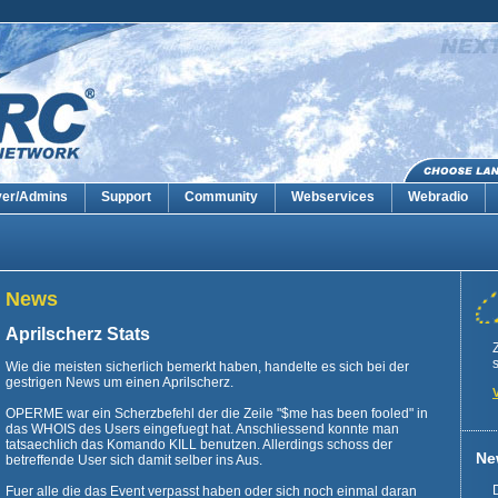
ver/Admins
Support
Community
Webservices
Webradio
News
Aprilscherz Stats
s
Wie die meisten sicherlich bemerkt haben, handelte es sich bei der
gestrigen News um einen Aprilscherz.
OPERME war ein Scherzbefehl der die Zeile "$me has been fooled" in
das WHOIS des Users eingefuegt hat. Anschliessend konnte man
tatsaechlich das Komando KILL benutzen. Allerdings schoss der
Ne
betreffende User sich damit selber ins Aus.
Fuer alle die das Event verpasst haben oder sich noch einmal daran