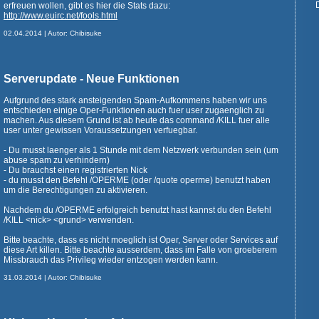
erfreuen wollen, gibt es hier die Stats dazu:
http://www.euirc.net/fools.html
02.04.2014 | Autor: Chibisuke
Serverupdate - Neue Funktionen
Aufgrund des stark ansteigenden Spam-Aufkommens haben wir uns
entschieden einige Oper-Funktionen auch fuer user zugaenglich zu
machen. Aus diesem Grund ist ab heute das command /KILL fuer alle
user unter gewissen Voraussetzungen verfuegbar.
- Du musst laenger als 1 Stunde mit dem Netzwerk verbunden sein (um
abuse spam zu verhindern)
- Du brauchst einen registrierten Nick
- du musst den Befehl /OPERME (oder /quote operme) benutzt haben
um die Berechtigungen zu aktivieren.
Nachdem du /OPERME erfolgreich benutzt hast kannst du den Befehl
/KILL <nick> <grund> verwenden.
Bitte beachte, dass es nicht moeglich ist Oper, Server oder Services auf
diese Art killen. Bitte beachte ausserdem, dass im Falle von groeberem
Missbrauch das Privileg wieder entzogen werden kann.
31.03.2014 | Autor: Chibisuke