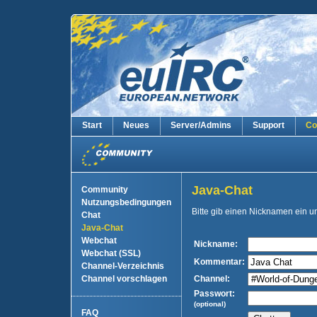
Start
Neues
Server/Admins
Support
Co
Java-Chat
Community
Nutzungsbedingungen
Bitte gib einen Nicknamen ein 
Chat
Java-Chat
Webchat
Nickname:
Webchat (SSL)
Kommentar:
Channel-Verzeichnis
Channel vorschlagen
Channel:
Passwort:
(optional)
FAQ